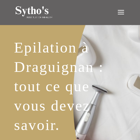
Epilation à
Draguignan :
tout ce que
vous devez
savoir.